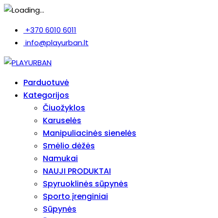
+370 6010 6011
info@playurban.lt
Parduotuvė
Kategorijos
Čiuožyklos
Karuselės
Manipuliacinės sienelės
Smėlio dėžės
Namukai
NAUJI PRODUKTAI
Spyruoklinės sūpynės
Sporto įrenginiai
Sūpynės