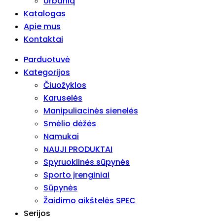
Urbaniq
Katalogas
Apie mus
Kontaktai
Parduotuvė
Kategorijos
Čiuožyklos
Karuselės
Manipuliacinės sienelės
Smėlio dėžės
Namukai
NAUJI PRODUKTAI
Spyruoklinės sūpynės
Sporto įrenginiai
Sūpynės
Žaidimo aikštelės SPEC
Serijos