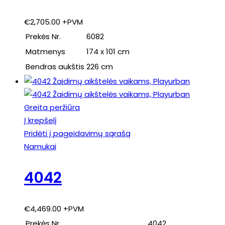
€
2,705.00
+PVM
Prekės Nr.
6082
Matmenys
174 x 101 cm
Bendras aukštis
226 cm
Greita peržiūra
Į krepšelį
Pridėti į pageidavimų sąrašą
Namukai
4042
€
4,469.00
+PVM
Prekės Nr.
4042