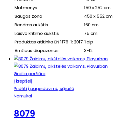
Matmenys
150 x 252 cm
Saugos zona
450 x 552 cm
Bendras aukštis
160 cm
Laisvo kritimo aukštis
75 cm
Produktas atitinka EN 1176-1: 2017
Taip
Amžiaus diapazonas
3-12
Greita peržiūra
Į krepšelį
Pridėti į pageidavimų sąrašą
Namukai
8079