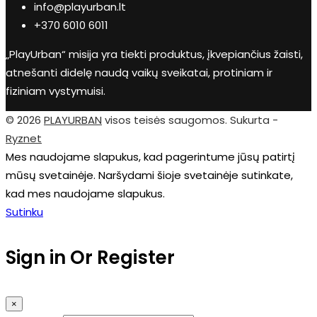
info@playurban.lt
+370 6010 6011
„PlayUrban“ misija yra tiekti produktus, įkvepiančius žaisti,
atnešanti didelę naudą vaikų sveikatai, protiniam ir
fiziniam vystymuisi.
© 2026
PLAYURBAN
visos teisės saugomos. Sukurta -
Ryznet
Mes naudojame slapukus, kad pagerintume jūsų patirtį
mūsų svetainėje. Naršydami šioje svetainėje sutinkate,
kad mes naudojame slapukus.
Sutinku
Sign in Or Register
×