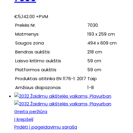
€
5,142.00
+PVM
Prekės Nr.
7030
Matmenys
193 x 259 cm
Saugos zona
494 x 609 cm
Bendras aukštis
218 cm
Laisvo kritimo aukštis
59 cm
Platformos aukštis
59 cm
Produktas atitinka EN 1176-1: 2017
Taip
Amžiaus diapazonas
1-8
Greita peržiūra
Į krepšelį
Pridėti į pageidavimų sąrašą