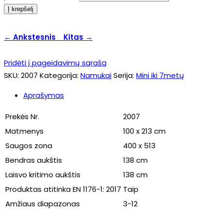
Į krepšelį
← Ankstesnis
Kitas →
Pridėti į pageidavimų sąrašą
SKU:
2007
Kategorija:
Namukai
Serija:
Mini iki 7metų
Aprašymas
Prekės Nr.
2007
Matmenys
100 x 213 cm
Saugos zona
400 x 513
Bendras aukštis
138 cm
Laisvo kritimo aukštis
138 cm
Produktas atitinka EN 1176-1: 2017
Taip
Amžiaus diapazonas
3-12