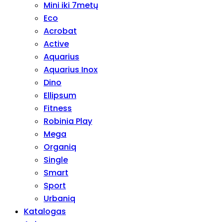
Mini iki 7metų
Eco
Acrobat
Active
Aquarius
Aquarius Inox
Dino
Ellipsum
Fitness
Robinia Play
Mega
Organiq
Single
Smart
Sport
Urbaniq
Katalogas