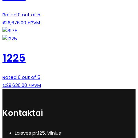
Rated 0 out of 5
€
16,676.00
+PVM
1225
Rated 0 out of 5
€
29,630.00
+PVM
Kontaktai
Laisves pr.125, Vilnius