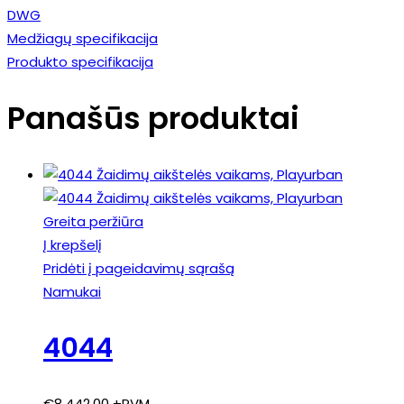
DWG
Medžiagų specifikacija
Produkto specifikacija
Panašūs produktai
Greita peržiūra
Į krepšelį
Pridėti į pageidavimų sąrašą
Namukai
4044
€
8,442.00
+PVM