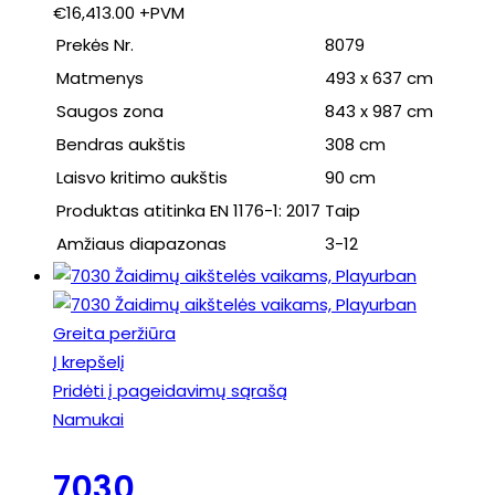
€
16,413.00
+PVM
Prekės Nr.
8079
Matmenys
493 x 637 cm
Saugos zona
843 x 987 cm
Bendras aukštis
308 cm
Laisvo kritimo aukštis
90 cm
Produktas atitinka EN 1176-1: 2017
Taip
Amžiaus diapazonas
3-12
Greita peržiūra
Į krepšelį
Pridėti į pageidavimų sąrašą
Namukai
7030