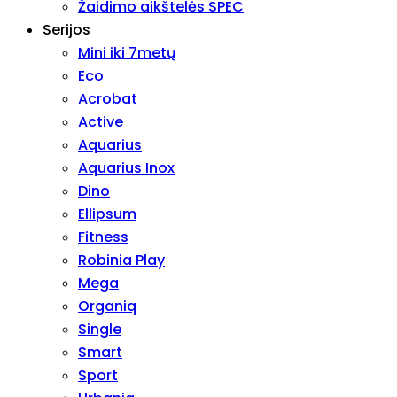
Žaidimo aikštelės SPEC
Serijos
Mini iki 7metų
Eco
Acrobat
Active
Aquarius
Aquarius Inox
Dino
Ellipsum
Fitness
Robinia Play
Mega
Organiq
Single
Smart
Sport