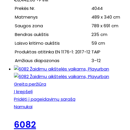
Prekės Nr.
4044
Matmenys
489 x 340 cm
Saugos zona
789 x 691 cm
Bendras aukštis
235 cm
Laisvo kritimo aukštis
59 cm
Produktas atitinka EN 1176-1: 2017-12
TAIP
Amžiaus diapazonas
3–12
Greita peržiūra
Į krepšelį
Pridėti į pageidavimų sąrašą
Namukai
6082