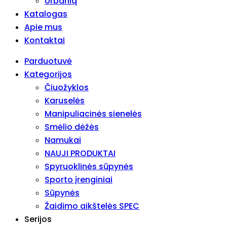
Urbaniq
Katalogas
Apie mus
Kontaktai
Parduotuvė
Kategorijos
Čiuožyklos
Karuselės
Manipuliacinės sienelės
Smėlio dėžės
Namukai
NAUJI PRODUKTAI
Spyruoklinės sūpynės
Sporto įrenginiai
Sūpynės
Žaidimo aikštelės SPEC
Serijos