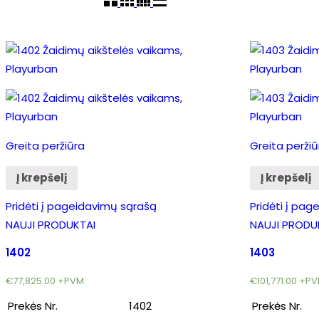
Greita peržiūra
Greita peržiū
Į krepšelį
Į krepšelį
Pridėti į pageidavimų sąrašą
Pridėti į pa
NAUJI PRODUKTAI
NAUJI PRODU
1402
1403
€
77,825.00
+PVM
€
101,771.00
+PV
Prekės Nr.
1402
Prekės Nr.