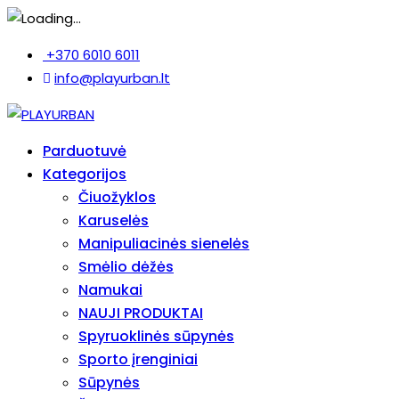
+370 6010 6011
info@playurban.lt
Parduotuvė
Kategorijos
Čiuožyklos
Karuselės
Manipuliacinės sienelės
Smėlio dėžės
Namukai
NAUJI PRODUKTAI
Spyruoklinės sūpynės
Sporto įrenginiai
Sūpynės