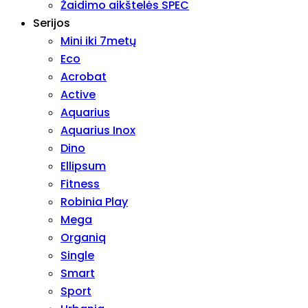
Žaidimo aikštelės SPEC
Serijos
Mini iki 7metų
Eco
Acrobat
Active
Aquarius
Aquarius Inox
Dino
Ellipsum
Fitness
Robinia Play
Mega
Organiq
Single
Smart
Sport