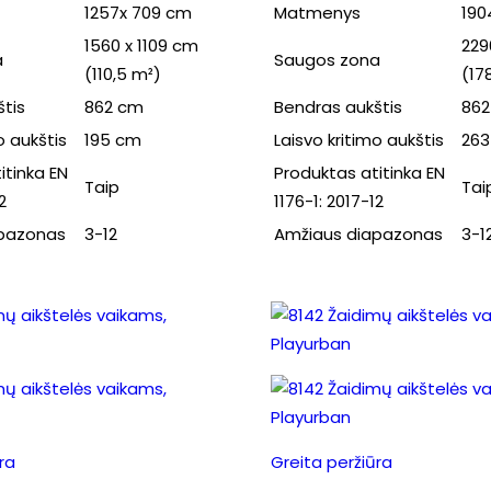
1257x 709 cm
Matmenys
190
1560 x 1109 cm
229
a
Saugos zona
(110,5 m²)
(17
tis
862 cm
Bendras aukštis
862
o aukštis
195 cm
Laisvo kritimo aukštis
263
itinka EN
Produktas atitinka EN
Taip
Tai
2
1176-1: 2017-12
apazonas
3-12
Amžiaus diapazonas
3-1
ra
Greita peržiūra