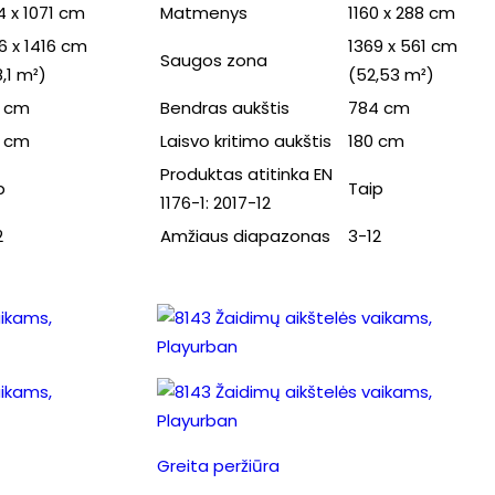
4 x 1071 cm
Matmenys
1160 x 288 cm
6 x 1416 cm
1369 x 561 cm
Saugos zona
8,1 m²)
(52,53 m²)
 cm
Bendras aukštis
784 cm
 cm
Laisvo kritimo aukštis
180 cm
Produktas atitinka EN
p
Taip
1176-1: 2017-12
2
Amžiaus diapazonas
3-12
Greita peržiūra