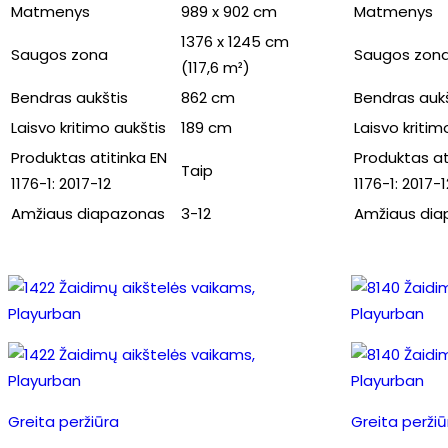
Matmenys
989 x 902 cm
Matmenys
1376 x 1245 cm
Saugos zona
Saugos zon
(117,6 m²)
Bendras aukštis
862 cm
Bendras aukš
Laisvo kritimo aukštis
189 cm
Laisvo kritim
Produktas atitinka EN
Produktas at
Taip
1176-1: 2017-12
1176-1: 2017-1
Amžiaus diapazonas
3-12
Amžiaus di
Greita peržiūra
Greita peržiū