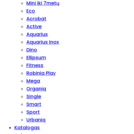
Mini iki 7metų
Eco
Acrobat
Active
Aquarius
Aquarius Inox
Dino
Ellipsum
Fitness
Robinia Play
Mega
Organiq
Single
Smart
Sport
Urbaniq
Katalogas