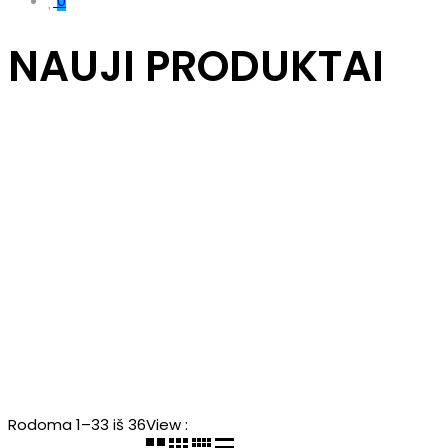
0
NAUJI PRODUKTAI
Rodoma 1–33 iš 36
View :