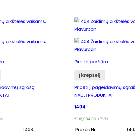
ra
Greita peržiūra
Į krepšelį
geidavimų sąrašą
Pridėti į pageidavimų sąra
KTAI
NAUJI PRODUKTAI
1404
M
€
116,984.00
+PVM
1403
Prekės Nr.
140