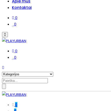
Apie mus
Kontaktai
0
0
0
0
Search
for:
0