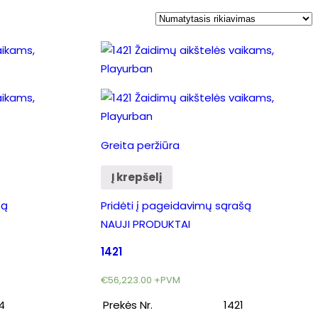
Greita peržiūra
Į krepšelį
šą
Pridėti į pageidavimų sąrašą
NAUJI PRODUKTAI
1421
€
56,223.00
+PVM
4
Prekės Nr.
1421