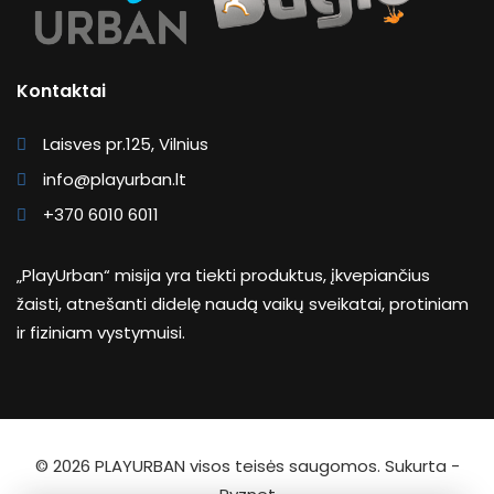
Kontaktai
Laisves pr.125, Vilnius
info@playurban.lt
+370 6010 6011
„PlayUrban“ misija yra tiekti produktus, įkvepiančius
žaisti, atnešanti didelę naudą vaikų sveikatai, protiniam
ir fiziniam vystymuisi.
© 2026
PLAYURBAN
visos teisės saugomos. Sukurta -