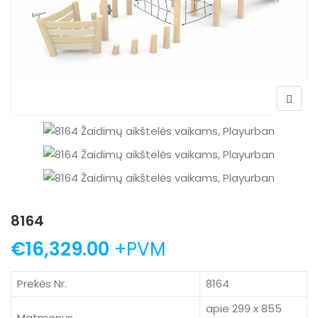
8164
€
16,329.00
+PVM
Prekės Nr.
8164
apie 299 x 855
Matmenys