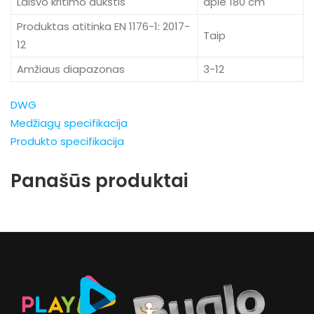
Laisvo kritimo aukštis
apie 180 cm
Produktas atitinka EN 1176-1: 2017-
Taip
12
Amžiaus diapazonas
3-12
DWG
Medžiagų specifikacija
Produkto specifikacija
Panašūs produktai