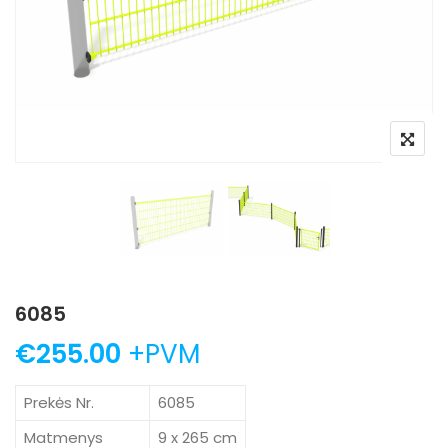
6085
€
255.00
+PVM
Prekės Nr.
6085
Matmenys
9 x 265 cm