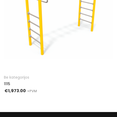
Į KREPŠELĮ
Be kategorijos
1115
€
1,973.00
+PVM