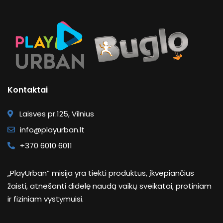
Kontaktai
Laisves pr.125, Vilnius
info@playurban.lt
+370 6010 6011
„PlayUrban“ misija yra tiekti produktus, įkvepiančius
žaisti, atnešanti didelę naudą vaikų sveikatai, protiniam
ir fiziniam vystymuisi.