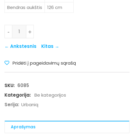
Bendras aukštis
126 cm
produkto kiekis: 6085
-
+
← Ankstesnis
Kitas →
Pridėti į pageidavimų sąrašą
SKU:
6085
Kategorija:
Be kategorijos
Serija:
Urbaniq
Aprašymas