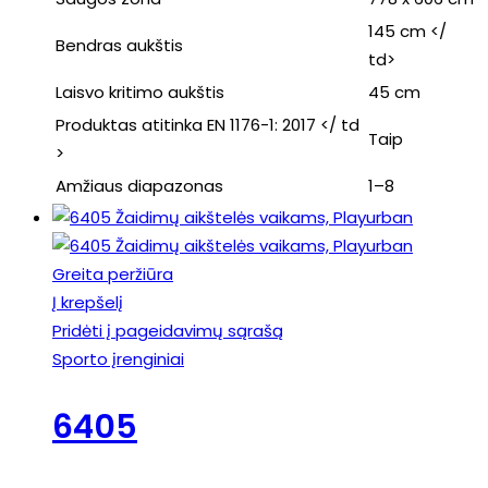
145 cm </
Bendras aukštis
td>
Laisvo kritimo aukštis
45 cm
Produktas atitinka EN 1176-1: 2017 </ td
Taip
>
Amžiaus diapazonas
1–8
Greita peržiūra
Į krepšelį
Pridėti į pageidavimų sąrašą
Sporto įrenginiai
6405