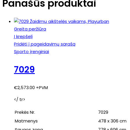
Panašūs produktai
Greita peržiūra
Į krepšelį
Pridėti į pageidavimų sąrašą
Sporto įrenginiai
7029
€
2,573.00
+PVM
</ tr>
Prekės Nr.
7029
Matmenys
478 x 306 cm
Saugos zona
778 x 606 cm