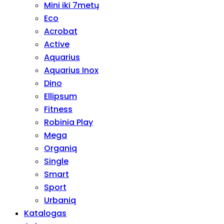
Mini iki 7metų
Eco
Acrobat
Active
Aquarius
Aquarius Inox
Dino
Ellipsum
Fitness
Robinia Play
Mega
Organiq
Single
Smart
Sport
Urbaniq
Katalogas