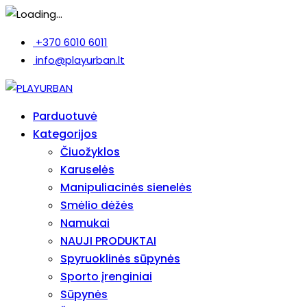
+370 6010 6011
info@playurban.lt
Parduotuvė
Kategorijos
Čiuožyklos
Karuselės
Manipuliacinės sienelės
Smėlio dėžės
Namukai
NAUJI PRODUKTAI
Spyruoklinės sūpynės
Sporto įrenginiai
Sūpynės