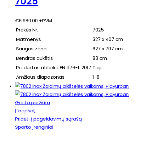
7025
€
6,980.00
+PVM
Prekės Nr.
7025
Matmenys
327 x 407 cm
Saugos zona
627 x 707 cm
Bendras aukštis
83 cm
Produktas atitinka EN 1176-1: 2017
Taip
Amžiaus diapazonas
1-8
Greita peržiūra
Į krepšelį
Pridėti į pageidavimų sąrašą
Sporto įrenginiai