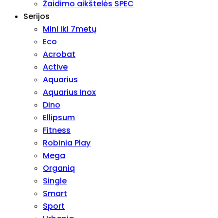
Žaidimo aikštelės SPEC
Serijos
Mini iki 7metų
Eco
Acrobat
Active
Aquarius
Aquarius Inox
Dino
Ellipsum
Fitness
Robinia Play
Mega
Organiq
Single
Smart
Sport