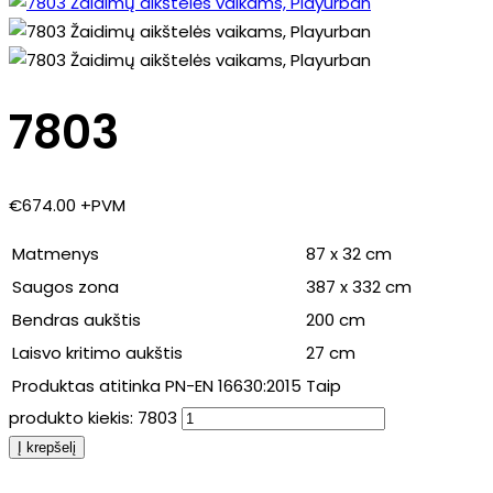
7803
€
674.00
+PVM
Matmenys
87 x 32 cm
Saugos zona
387 x 332 cm
Bendras aukštis
200 cm
Laisvo kritimo aukštis
27 cm
Produktas atitinka PN-EN 16630:2015
Taip
produkto kiekis: 7803
Į krepšelį