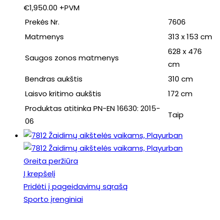
€
1,950.00
+PVM
Prekės Nr.
7606
Matmenys
313 x 153 cm
628 x 476
Saugos zonos matmenys
cm
Bendras aukštis
310 cm
Laisvo kritimo aukštis
172 cm
Produktas atitinka PN-EN 16630: 2015-
Taip
06
Greita peržiūra
Į krepšelį
Pridėti į pageidavimų sąrašą
Sporto įrenginiai