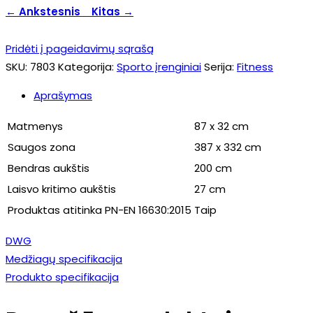
← Ankstesnis
Kitas →
Pridėti į pageidavimų sąrašą
SKU:
7803
Kategorija:
Sporto įrenginiai
Serija:
Fitness
Aprašymas
Matmenys
87 x 32 cm
Saugos zona
387 x 332 cm
Bendras aukštis
200 cm
Laisvo kritimo aukštis
27 cm
Produktas atitinka PN-EN 16630:2015
Taip
DWG
Medžiagų specifikacija
Produkto specifikacija