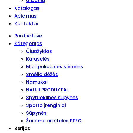
Urbaniq
Katalogas
Apie mus
Kontaktai
Parduotuvė
Kategorijos
Čiuožyklos
Karuselės
Manipuliacinės sienelės
Smėlio dėžės
Namukai
NAUJI PRODUKTAI
Spyruoklinės sūpynės
Sporto įrenginiai
Sūpynės
Žaidimo aikštelės SPEC
Serijos