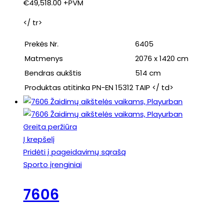
€
49,518.00
+PVM
</ tr>
Prekės Nr.
6405
Matmenys
2076 x 1420 cm
Bendras aukštis
514 cm
Produktas atitinka PN-EN 15312
TAIP </ td>
Greita peržiūra
Į krepšelį
Pridėti į pageidavimų sąrašą
Sporto įrenginiai
7606