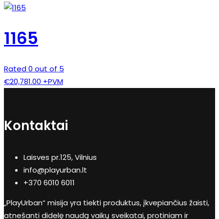
1165
Rated 0 out of 5
€
20,781.00
+PVM
Kontaktai
Laisves pr.125, Vilnius
info@playurban.lt
+370 6010 6011
„PlayUrban“ misija yra tiekti produktus, įkvepiančius žaisti,
atnešanti didelę naudą vaikų sveikatai, protiniam ir