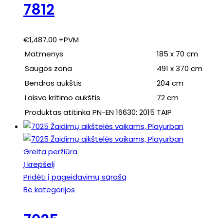
7812
€
1,487.00
+PVM
Matmenys
185 x 70 cm
Saugos zona
491 x 370 cm
Bendras aukštis
204 cm
Laisvo kritimo aukštis
72 cm
Produktas atitinka PN-EN 16630: 2015
TAIP
Greita peržiūra
Į krepšelį
Pridėti į pageidavimų sąrašą
Be kategorijos