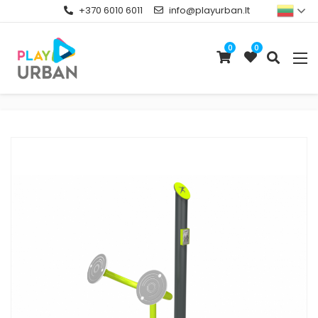
+370 6010 6011
info@playurban.lt
0
0