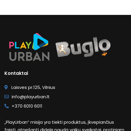
Kontaktai
Laisves pr.125, Vilnius
info@playurban.lt
+370 6010 6011
„PlayUrban“ misija yra tiekti produktus, įkvepiančius
žaisti, atnešanti didelę naudą vaikų sveikatai, protiniam