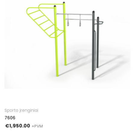
Į KREPŠELĮ
Sporto įrenginiai
7606
€
1,950.00
+PVM