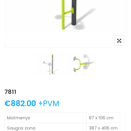
7811
€
882.00
+PVM
Matmenys
87 x 106 cm
Saugos zona
387 x 406 cm