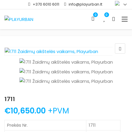
+370 6010 6011
info@playurban.lt
0
0
1711
€
10,650.00
+PVM
Prekės Nr.
1711