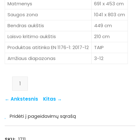
Matmenys
691 x 453 cm
Saugos zona
1041 x 803 cm
Bendras aukštis
449 cm
Laisvo kritimo aukštis
210 cm
Produktas atitinka EN 1176-1: 2017-12
TAIP
Amžiaus diapazonas
3-12
produkto kiekis: 1711
← Ankstesnis
Kitas →
Pridėti į pageidavimų sąrašą
SKU:
1711