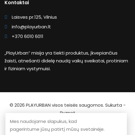
Kontaktai
Laisves pr.125, Vilnius
info@playurban.lt
+370 6010 6011
„PlayUrban“ misija yra tiekti produktus, įkvepiančius
žaisti, atnešanti didelę naudą vaikų sveikatai, protiniam
ir fiziniam vystymuisi.
© 2026
PLAYURBAN
visos teisės saugomos. Sukurta -
Ryznet
Mes naudojame slapukus, kad
pagerintume jūsų patirtį mūsų svetainėje.