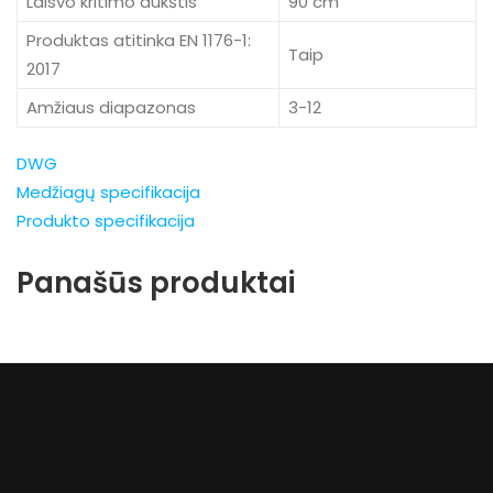
Laisvo kritimo aukštis
90 cm
Produktas atitinka EN 1176-1:
Taip
2017
Amžiaus diapazonas
3-12
DWG
Medžiagų specifikacija
Produkto specifikacija
Panašūs produktai