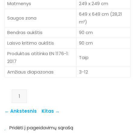
Matmenys
249 x 249 cm
649 x 649 cm (28,21
Saugos zona
m²)
Bendras aukštis
90 cm
Laisvo kritimo aukštis
90 cm
Produktas atitinka EN 1176-1:
Taip
2017
Amžiaus diapazonas
3-12
produkto kiekis: 4067
← Ankstesnis
Kitas →
Pridėti į pageidavimų sąrašą