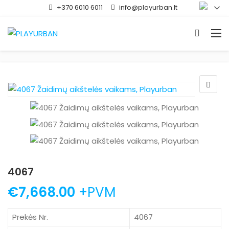
+370 6010 6011
info@playurban.lt
4067
€
7,668.00
+PVM
Prekės Nr.
4067