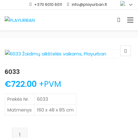
+370 6010 6011
info@playurban.lt
6033
€
722.00
+PVM
Prekės Nr.
6033
Matmenys
160 x 48 x 85 cm
produkto kiekis: 6033