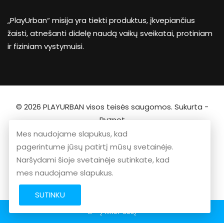
„PlayUrban“ misija yra tiekti produktus, įkvepiančius
žaisti, atnešanti didelę naudą vaikų sveikatai, protiniam
ir fiziniam vystymuisi.
© 2026
PLAYURBAN
visos teisės saugomos. Sukurta -
Ryznet
Mes naudojame slapukus, kad
pagerintume jūsų patirtį mūsų svetainėje.
Naršydami šioje svetainėje sutinkate, kad
mes naudojame slapukus.
SUTINKU
Į KREPŠELĮ