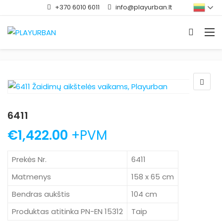
+370 6010 6011
info@playurban.lt
6411
€
1,422.00
+PVM
Prekės Nr.
6411
Matmenys
158 x 65 cm
Bendras aukštis
104 cm
Produktas atitinka PN-EN 15312
Taip