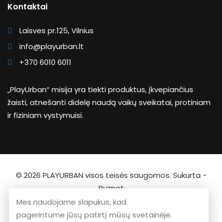
Kontaktai
Laisves pr.125, Vilnius
info@playurban.lt
+370 6010 6011
„PlayUrban“ misija yra tiekti produktus, įkvepiančius
žaisti, atnešanti didelę naudą vaikų sveikatai, protiniam
ir fiziniam vystymuisi.
© 2026
PLAYURBAN
visos teisės saugomos. Sukurta -
Ryznet
Mes naudojame slapukus, kad
pagerintume jūsų patirtį mūsų svetainėje.