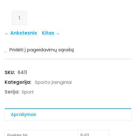
produkto kiekis: 6411
← Ankstesnis
Kitas →
Pridėti į pageidavimų sąrašą
SKU:
6411
Kategorija:
Sporto įrenginiai
Serija:
Sport
Aprašymas
Prekės Nr.
6411