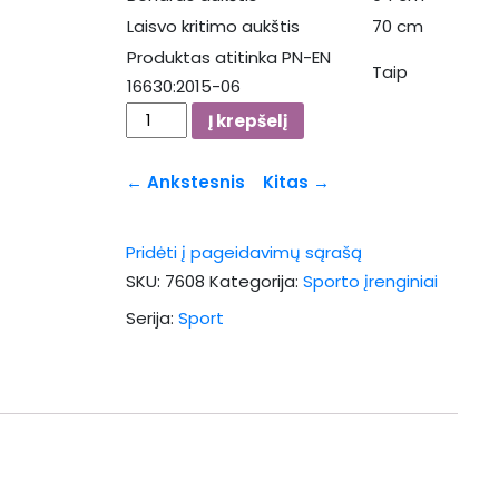
Laisvo kritimo aukštis
70 cm
Produktas atitinka PN-EN
Taip
16630:2015-06
produkto
Į krepšelį
kiekis:
7608
← Ankstesnis
Kitas →
Pridėti į pageidavimų sąrašą
SKU:
7608
Kategorija:
Sporto įrenginiai
Serija:
Sport