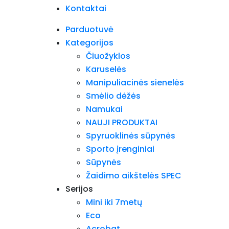
Kontaktai
Parduotuvė
Kategorijos
Čiuožyklos
Karuselės
Manipuliacinės sienelės
Smėlio dėžės
Namukai
NAUJI PRODUKTAI
Spyruoklinės sūpynės
Sporto įrenginiai
Sūpynės
Žaidimo aikštelės SPEC
Serijos
Mini iki 7metų
Eco
Acrobat