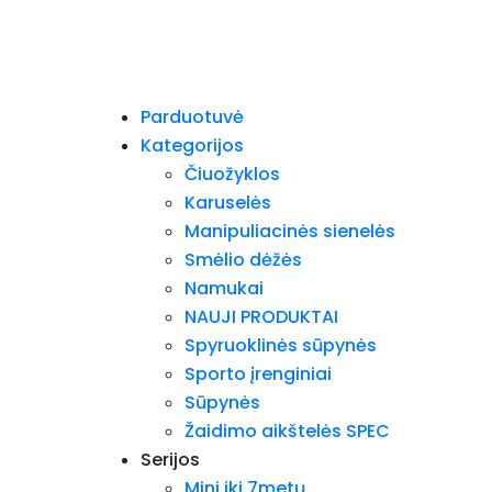
Parduotuvė
Kategorijos
Čiuožyklos
Karuselės
Manipuliacinės sienelės
Smėlio dėžės
Namukai
NAUJI PRODUKTAI
Spyruoklinės sūpynės
Sporto įrenginiai
Sūpynės
Žaidimo aikštelės SPEC
Serijos
Mini iki 7metų