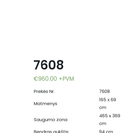
7608
€
960.00
+PVM
Prekės Nr.
7608
165 x 69
Matmenys
cm
465 x 369
Saugumo zona
cm
Bendras aukštis
94 cm