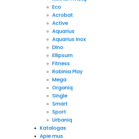
Eco
Acrobat
Active
Aquarius
Aquarius Inox
Dino
Ellipsum
Fitness
Robinia Play
Mega
Organiq
Single
Smart
Sport
Urbaniq
Katalogas
Apie mus