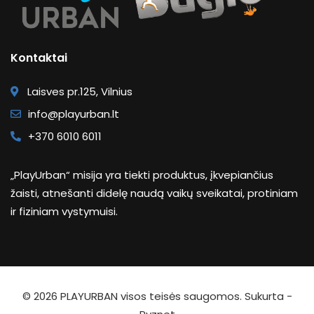
Kontaktai
Laisves pr.125, Vilnius
info@playurban.lt
+370 6010 6011
„PlayUrban“ misija yra tiekti produktus, įkvepiančius
žaisti, atnešanti didelę naudą vaikų sveikatai, protiniam
ir fiziniam vystymuisi.
© 2026
PLAYURBAN
visos teisės saugomos. Sukurta -