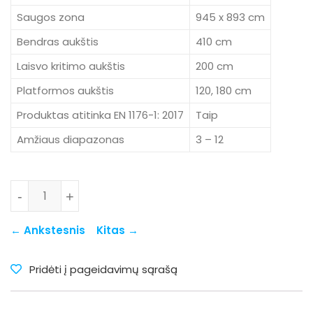
Saugos zona
945 x 893 cm
Bendras aukštis
410 cm
Laisvo kritimo aukštis
200 cm
Platformos aukštis
120, 180 cm
Produktas atitinka EN 1176-1: 2017
Taip
Amžiaus diapazonas
3 – 12
produkto kiekis: 8055
-
+
← Ankstesnis
Kitas →
Pridėti į pageidavimų sąrašą