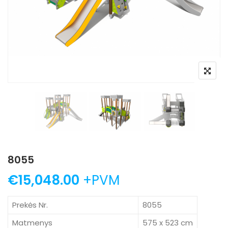
8055
€
15,048.00
+PVM
Prekės Nr.
8055
Matmenys
575 x 523 cm