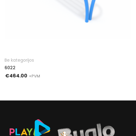
Į KREPŠELĮ
Be kategorijos
6022
€
464.00
+PVM