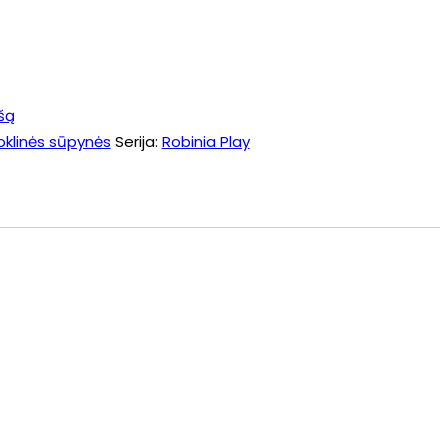
šą
oklinės sūpynės
Serija:
Robinia Play