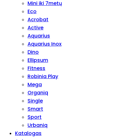
Mini iki 7metų
Eco
Acrobat
Active
Aquarius
Aquarius Inox
Dino
Ellipsum
Fitness
Robinia Play
Mega
Organiq
Single
Smart
Sport
Urbaniq
Katalogas