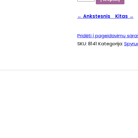
kiekis:
8141
← Ankstesnis
Kitas →
Pridėti į pageidavimų sąra
SKU:
8141
Kategorija:
Spyru