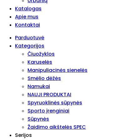
Urbaniq
Katalogas
Apie mus
Kontaktai
Parduotuvė
Kategorijos
Čiuožyklos
Karuselės
Manipuliacinės sienelės
Smėlio dėžės
Namukai
NAUJI PRODUKTAI
Spyruoklinės sūpynės
Sporto įrenginiai
Sūpynės
Žaidimo aikštelės SPEC
Serijos