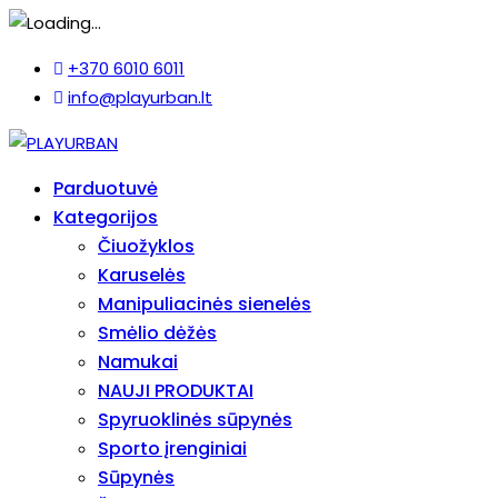
+370 6010 6011
info@playurban.lt
Parduotuvė
Kategorijos
Čiuožyklos
Karuselės
Manipuliacinės sienelės
Smėlio dėžės
Namukai
NAUJI PRODUKTAI
Spyruoklinės sūpynės
Sporto įrenginiai
Sūpynės