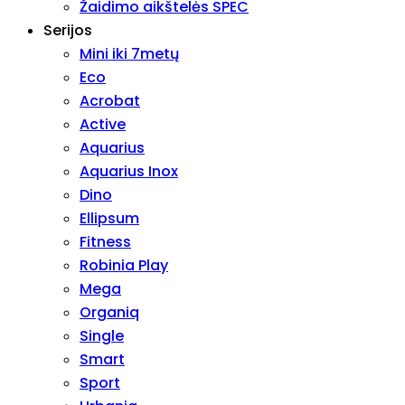
Žaidimo aikštelės SPEC
Serijos
Mini iki 7metų
Eco
Acrobat
Active
Aquarius
Aquarius Inox
Dino
Ellipsum
Fitness
Robinia Play
Mega
Organiq
Single
Smart
Sport