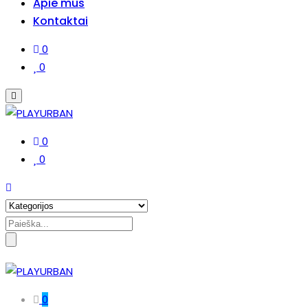
Apie mus
Kontaktai
0
0
0
0
Search
for:
0