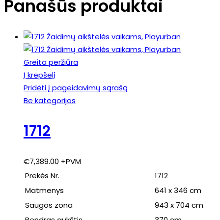
Panašūs produktai
Greita peržiūra
Į krepšelį
Pridėti į pageidavimų sąrašą
Be kategorijos
1712
€
7,389.00
+PVM
Prekės Nr.
1712
Matmenys
641 x 346 cm
Saugos zona
943 x 704 cm
Bendras aukštis
370 cm