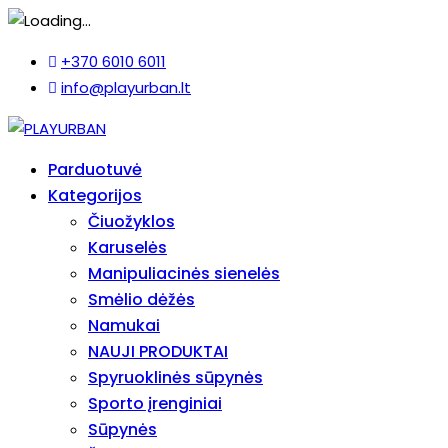
+370 6010 6011
info@playurban.lt
Parduotuvė
Kategorijos
Čiuožyklos
Karuselės
Manipuliacinės sienelės
Smėlio dėžės
Namukai
NAUJI PRODUKTAI
Spyruoklinės sūpynės
Sporto įrenginiai
Sūpynės