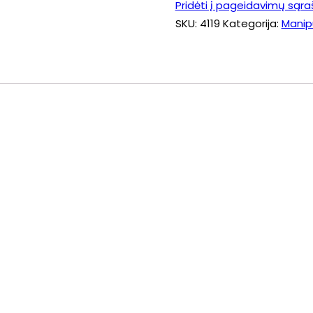
Pridėti į pageidavimų sąra
SKU:
4119
Kategorija:
Manipu