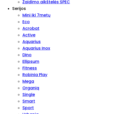
Žaidimo aikštelės SPEC
Serijos
Mini iki 7metų
Eco
Acrobat
Active
Aquarius
Aquarius Inox
Dino
Ellipsum
Fitness
Robinia Play
Mega
Organiq
Single
Smart
Sport