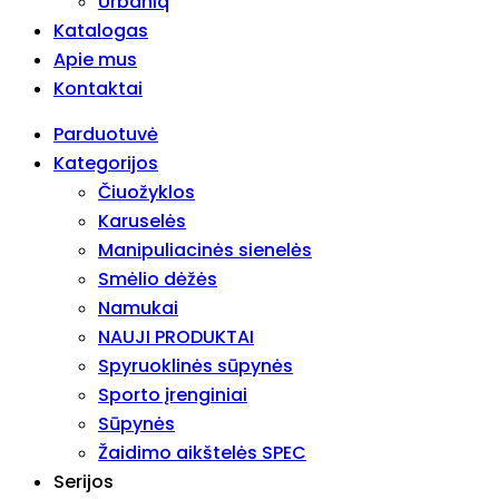
Urbaniq
Katalogas
Apie mus
Kontaktai
Parduotuvė
Kategorijos
Čiuožyklos
Karuselės
Manipuliacinės sienelės
Smėlio dėžės
Namukai
NAUJI PRODUKTAI
Spyruoklinės sūpynės
Sporto įrenginiai
Sūpynės
Žaidimo aikštelės SPEC
Serijos