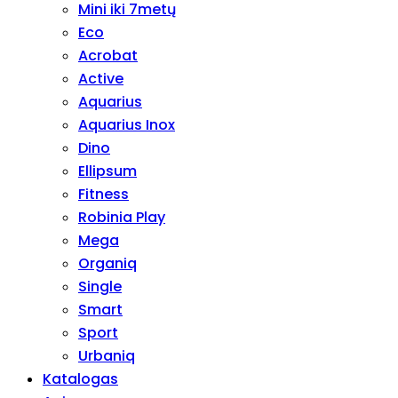
Mini iki 7metų
Eco
Acrobat
Active
Aquarius
Aquarius Inox
Dino
Ellipsum
Fitness
Robinia Play
Mega
Organiq
Single
Smart
Sport
Urbaniq
Katalogas