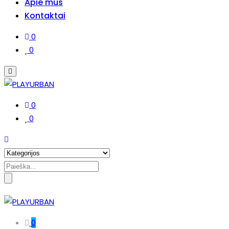
Apie mus
Kontaktai
0
0
0
0
Search
for:
0