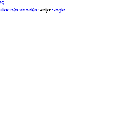
šą
liacinės sienelės
Serija:
Single