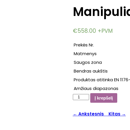
Manipulia
€
558.00
+PVM
Prekės Nr.
Matmenys
Saugos zona
Bendras aukštis
Produktas atitinka EN 1176-
Amžiaus diapazonas
produkto
Į krepšelį
kiekis:
Manipuliacinė
← Ankstesnis
Kitas →
sienelė
4119