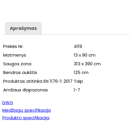
Aprašymas
Prekės Nr.
4119
Matmenys
13 x 90 cm
Saugos zona
313 x 390 cm
Bendras aukštis
125 cm
Produktas atitinka EN 1176-1: 2017
Taip
Amžiaus diapazonas
1-7
DWG
Medžiagų specifikacija
Produkto specifikacija